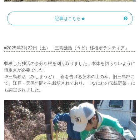
記事はこちら★
■2025年3月22日（土）「三島独活（うど）移植ボランティア」
収穫した独活の余分な根を刈り取りました。本体を切らないように
慎重さが必要でした。
※三島独活（みしまうど）...春を告げる茨木の山の幸。旧三島郡に
て、江戸・天保年間から栽培されており、「なにわの伝統野菜」に
も認定されました。