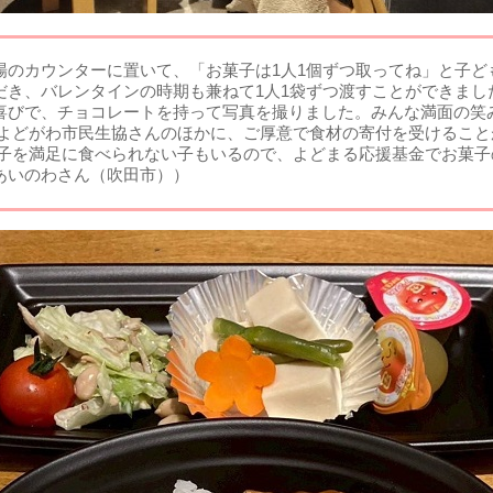
場のカウンターに置いて、「お菓子は1人1個ずつ取ってね」と子ど
だき、バレンタインの時期も兼ねて1人1袋ずつ渡すことができまし
喜びで、チョコレートを持って写真を撮りました。みんな満面の笑
 よどがわ市民生協さんのほかに、ご厚意で食材の寄付を受けるこ
菓子を満足に食べられない子もいるので、よどまる応援基金でお菓
あいのわさん（吹田市））