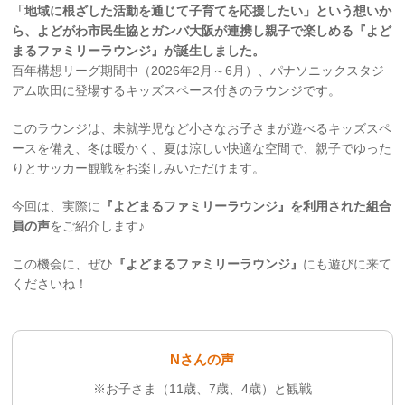
「地域に根ざした活動を通じて子育てを応援したい」という想いか
ら、よどがわ市民生協とガンバ大阪が連携し親子で楽しめる『よど
まるファミリーラウンジ』が誕生しました。
百年構想リーグ期間中（2026年2月～6月）、パナソニックスタジ
アム吹田に登場するキッズスペース付きのラウンジです。
このラウンジは、未就学児など小さなお子さまが遊べるキッズスペ
ースを備え、冬は暖かく、夏は涼しい快適な空間で、親子でゆった
りとサッカー観戦をお楽しみいただけます。
今回は、実際に
『よどまるファミリーラウンジ』を利用された組合
員の声
をご紹介します♪
この機会に、ぜひ
『よどまるファミリーラウンジ』
にも遊びに来て
くださいね！
Nさんの声
※お子さま（11歳、7歳、4歳）と観戦