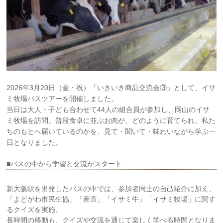
2026年3月20日（金・祝）「いきいき商品交流会③」として、イサ
ミ牧場バスツアーを開催しました。
当日は大人・子ども合わせて44人の組合員が参加し、岡山のイサ
ミ牧場を訪問。普段食卓に並ぶお肉が、どのように育てられ、私た
ちのもとへ届いているのかを、見て・聞いて・味わいながら学ぶ一
日となりました。
■バスの中から学習と交流がスタート
新大阪駅を出発したバスの中では、参加者同士の自己紹介に加え、
「よどがわ市民生協」「産直」「イサミ牛」「イサミ牧場」に関す
るクイズを実施。
長時間の移動も、クイズや交流を通じて楽しく学べる時間となりま