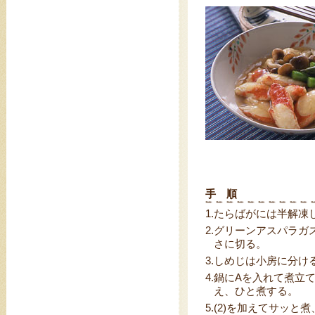
手 順
1.
たらばがには半解凍
2.
グリーンアスパラガ
さに切る。
3.
しめじは小房に分け
4.
鍋にAを入れて煮立て
え、ひと煮する。
5.
(2)を加えてサッと