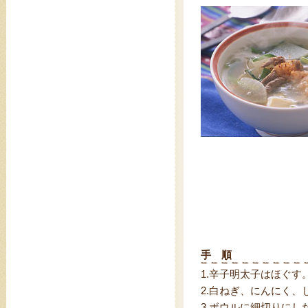
手 順
1.
辛子明太子はほぐす
2.
白ねぎ、にんにく、
3.
ボウルに細切りにした