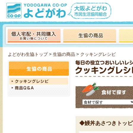
よどがわ生協トップ
>
生協の商品
> クッキングレシピ
◆鰻丼あさつきトッピ