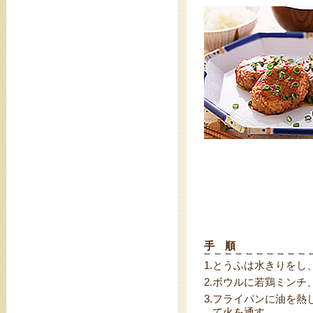
手 順
1.
とうふは水きりをし
2.
ボウルに若鶏ミンチ、
3.
フライパンに油を熱し
て火を通す。