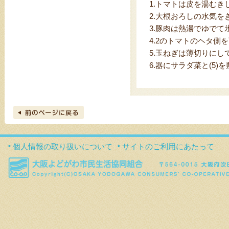
1.
トマトは皮を湯むき
2.
大根おろしの水気をき
3.
豚肉は熱湯でゆでて
4.
2のトマトのヘタ側を
5.
玉ねぎは薄切りにし
6.
器にサラダ菜と(5)を
個人情報の取り扱いについて
サイトのご利用にあたって