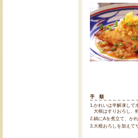
手 順
1.
かれいは半解凍して
大根はすりおろし、
2.
鍋にAを煮立て、か
3.
大根おろしを加えて