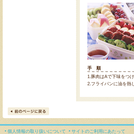
手 順
1.
豚肉はAで下味をつ
2.
フライパンに油を熱し
個人情報の取り扱いについて
サイトのご利用にあたって