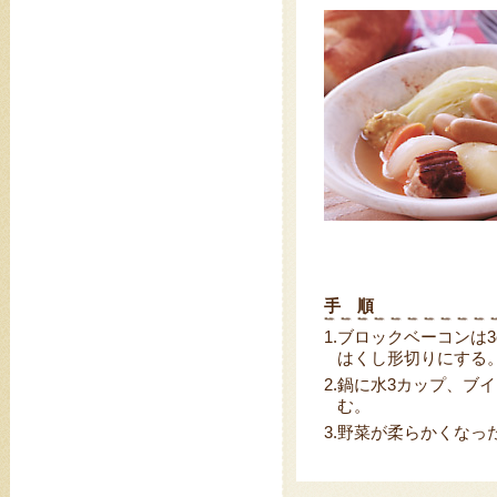
手 順
1.
ブロックベーコンは
はくし形切りにする
2.
鍋に水3カップ、ブイ
む。
3.
野菜が柔らかくなっ