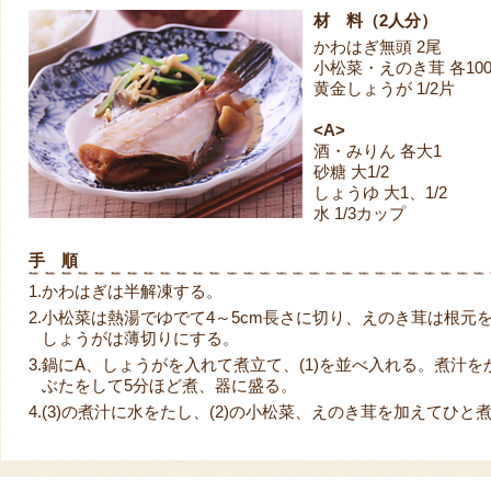
材 料（2人分）
かわはぎ無頭 2尾
小松菜・えのき茸 各100
黄金しょうが 1/2片
<A>
酒・みりん 各大1
砂糖 大1/2
しょうゆ 大1、1/2
水 1/3カップ
手 順
1.
かわはぎは半解凍する。
2.
小松菜は熱湯でゆでて4～5cm長さに切り、えのき茸は根元
しょうがは薄切りにする。
3.
鍋にA、しょうがを入れて煮立て、(1)を並べ入れる。煮汁を
ぶたをして5分ほど煮、器に盛る。
4.
(3)の煮汁に水をたし、(2)の小松菜、えのき茸を加えてひと煮