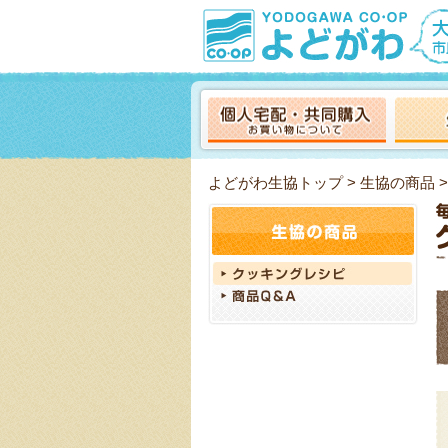
よどがわ生協トップ
>
生協の商品