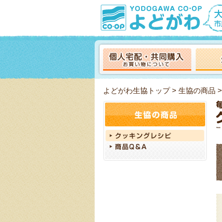
よどがわ生協トップ
>
生協の商品