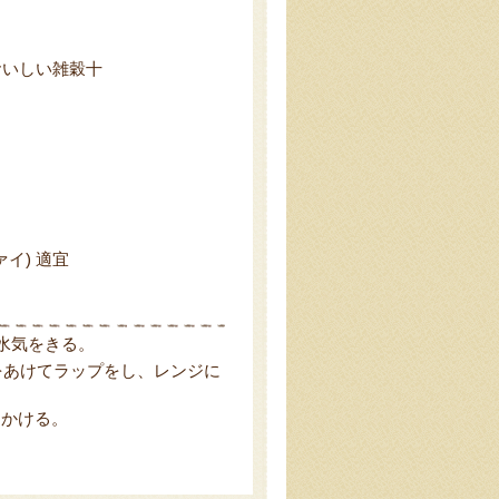
おいしい雑穀十
イ) 適宜
水気をきる。
端をあけてラップをし、レンジに
間かける。