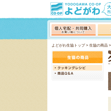
よどがわ生協トップ
>
生協の商品