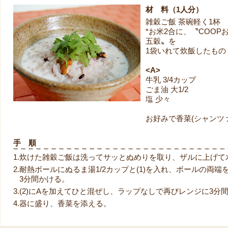
材 料（1人分）
雑穀ご飯 茶碗軽く1杯
*お米2合に、〝COOP
五穀〟を
1袋いれて炊飯したもの
<A>
牛乳 3/4カップ
ごま油 大1/2
塩 少々
お好みで香菜(シャンツァ
手 順
1.
炊けた雑穀ご飯は洗ってサッとぬめりを取り、ザルに上げて
2.
耐熱ボールにぬるま湯1/2カップと(1)を入れ、ボールの両
3分間かける。
3.
(2)にAを加えてひと混ぜし、ラップなしで再びレンジに3分
4.
器に盛り、香菜を添える。