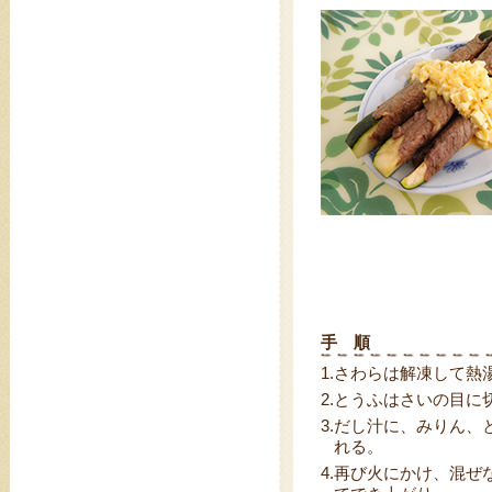
手 順
1.
さわらは解凍して熱
2.
とうふはさいの目に
3.
だし汁に、みりん、
れる。
4.
再び火にかけ、混ぜ