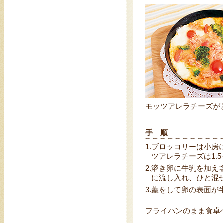
モッツアレラチーズが
手 順
1.
ブロッコリーは小房
ツアレラチーズは1.
2.
溶き卵に牛乳を加え
に流し入れ、ひと混
3.
蓋をして卵の表面が
フライパンのまま食卓