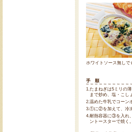
ホワイトソース無しで
手 順
1.
たまねぎは5ミリの
まで炒め、塩・こし
2.
温めた牛乳でコーン
3.
①に②を加えて、冷
4.
耐熱容器に③を入れ
ントースターで焼く