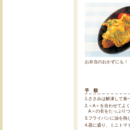
お弁当のおかずにも！
手 順
1.
ささみは解凍して食
2.
＜A＞を合わせてよ
A＞の衣をたっぷり
3.
フライパンに油を熱
4.
器に盛り、ミニトマ