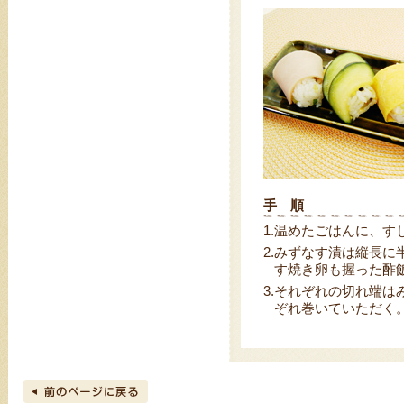
手 順
1.
温めたごはんに、す
2.
みずなす漬は縦長に
す焼き卵も握った酢
3.
それぞれの切れ端はみ
ぞれ巻いていただく