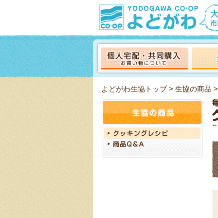
よどがわ生協トップ
>
生協の商品