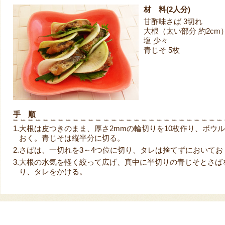
材 料(2人分)
甘酢味さば 3切れ
大根（太い部分 約2cm
塩 少々
青じそ 5枚
手 順
1.
大根は皮つきのまま、厚さ2mmの輪切りを10枚作り、ボウル
おく。青じそは縦半分に切る。
2.
さばは、一切れを3～4つ位に切り、タレは捨てずにおいてお
3.
大根の水気を軽く絞って広げ、真中に半切りの青じそとさば
り、タレをかける。