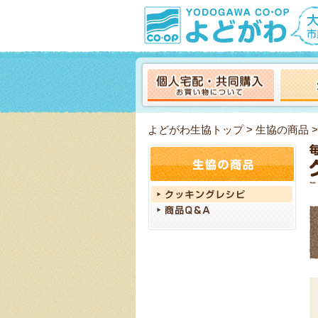
よどがわ生協トップ
>
生協の商品