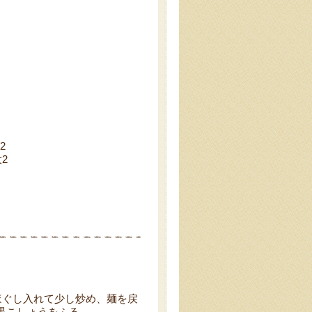
2
2
ほぐし入れて少し炒め、麺を戻
黒こしょうをふる。