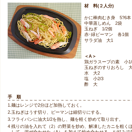
材 料(２人
分)
かに棒肉むき身 5?6本
中華蒸しめん 2袋
玉ねぎ 1/2個
赤･緑ピーマン 各1個
サラダ油 大1
＜A＞
鶏ガラスープの素 小1/
玉ねぎのすりおろし 大
水 大2
塩 小2/3
酢 大
手 順
1.
麺はレンジで2分ほど加熱しておく。
2.
玉ねぎはうす切り、ピーマンは細切りにする。
3.
フライパンに油大1/2を熱し、麺を軽く炒めて取り出す。
4
残りの油を入れて（2）の野菜を炒め、解凍したカニを粗く
して、混ぜ合わせた（A） を加えて炒め合わせる。お好みで