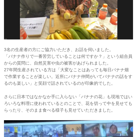
3名の生産者の方にご協力いただき、お話を伺いました。
「バナナ作りで一番苦労していることは何ですか？」という組合員
からの質問に、自然災害や虫の被害があげられました。
27年間生産されている方は「大変なことはあっても毎日バナナ畑
で作業することが楽しい。近所にバナナ仲間がいてバナナの話をす
るのも楽しい」と笑顔で話されているのが印象的でした。
さらに日本ではなかなか手に入らない「バナナの花」も現地ではい
ろいろな料理に使われているとのことで、花を切って中を見せても
らったり、そのまま食べる様子も見せていただきました。