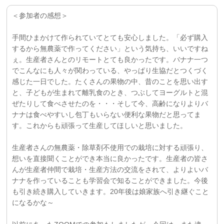
＜参加者の感想＞
手間ひまかけて作られていてとても安心しました。「必ず購入
するから無農薬で作ってください」という気持ち、いいですね
ぇ。生産者さんとのリモートとても良かったです。バナナ一つ
でこんなにも人々が関わっている、やっぱり生協だとつくづく
感じた一日でした。たくさんの果物の中、昔のことを思い出す
と、子どもが生まれて離乳食のとき、つぶしてヨーグルトと混
ぜたりして食べさせたのを・・・そして今、高齢になりよりバ
ナナは食べやすいし包丁もいらない便利な果物だと思ってま
す。これからも頑張って生産してほしいと思いました。
生産者さんの無農薬・除草剤不使用での栽培に対する頑張り、
想いを直接聞くことができ本当に良かったです。生産者の皆さ
んが生産者仲間で栽培・生産方法の交流をされて、よりよいバ
ナナを作っていることも学習会で知ることができました。今後
も引き続き購入していきます。20年後は娘家族へ引き継ぐこと
になるかな～