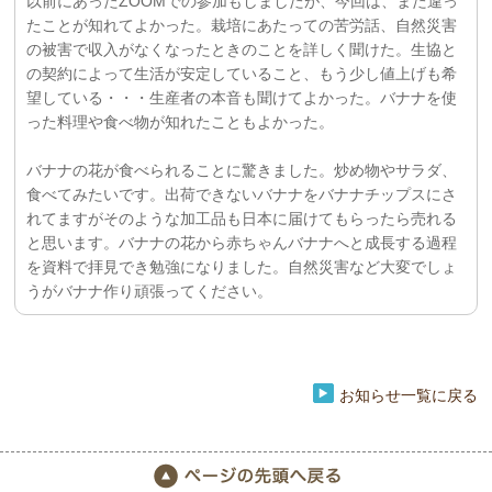
以前にあったZOOMでの参加もしましたが、今回は、また違っ
たことが知れてよかった。栽培にあたっての苦労話、自然災害
の被害で収入がなくなったときのことを詳しく聞けた。生協と
の契約によって生活が安定していること、もう少し値上げも希
望している・・・生産者の本音も聞けてよかった。バナナを使
った料理や食べ物が知れたこともよかった。
バナナの花が食べられることに驚きました。炒め物やサラダ、
食べてみたいです。出荷できないバナナをバナナチップスにさ
れてますがそのような加工品も日本に届けてもらったら売れる
と思います。バナナの花から赤ちゃんバナナへと成長する過程
を資料で拝見でき勉強になりました。自然災害など大変でしょ
うがバナナ作り頑張ってください。
お知らせ一覧に戻る