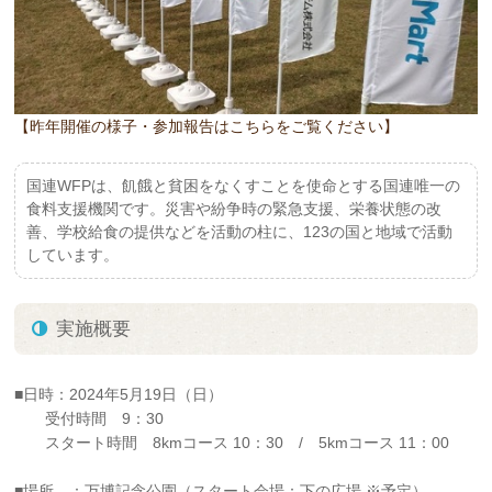
【昨年開催の様子・参加報告はこちらをご覧ください】
国連WFPは、飢餓と貧困をなくすことを使命とする国連唯一の
食料支援機関です。災害や紛争時の緊急支援、栄養状態の改
善、学校給食の提供などを活動の柱に、123の国と地域で活動
しています。
実施概要
■日時：2024年5月19日（日）
受付時間 9：30
スタート時間 8kmコース 10：30 / 5kmコース 11：00
■場所 ：万博記念公園（スタート会場：下の広場 ※予定）