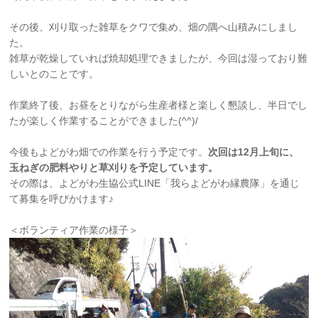
その後、刈り取った雑草をクワで集め、畑の隅へ山積みにしまし
た。
雑草が乾燥していれば焼却処理できましたが、今回は湿っており難
しいとのことです。
作業終了後、お昼をとりながら生産者様と楽しく懇談し、半日でし
たが楽しく作業することができました(^^)/
今後もよどがわ畑での作業を行う予定です。
次回は12月上旬に、
玉ねぎの肥料やりと草刈りを予定しています。
その際は、よどがわ生協公式LINE「我らよどがわ縁農隊」を通じ
て募集を呼びかけます♪
＜ボランティア作業の様子＞