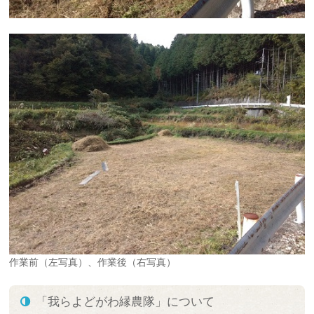
作業前（左写真）、作業後（右写真）
「我らよどがわ縁農隊」について