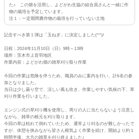
た♪ この畑を活用し、よどがわ生協の組合員さんと一緒に作
物の栽培を予定しています。
注１：一定期間農作物の栽培を行っていない土地
記念すべき第１弾は「玉ねぎ」に決定しました(^^)/
日程：2024年11月10日（日）9時～13時
場所：茨木市上音羽地区
作業内容：よどがわ畑の雑草刈り取り作業
今回の作業は危険を伴うため、職員のみに案内を行い、計6名の参
加となりました。
当日は少し曇り空で、涼しい風も吹き、作業しやすい気候の下、草
刈り作業を行いました。
エンジン式の草刈り機を使用し、周りの人に当たらないよう注意し
ながら、雑草の根元を刈り取ります。
今回の草は枯れて倒れていたため、通常より刈るのが難しかったで
すが、休憩を挟みながら皆さん根気よく作業を続け、開始より約１
時間半後、大方の雑草を刈り終えました♪