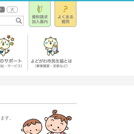
中
大
します。