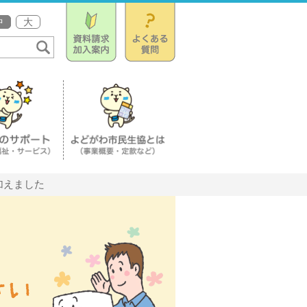
中
大
加えました