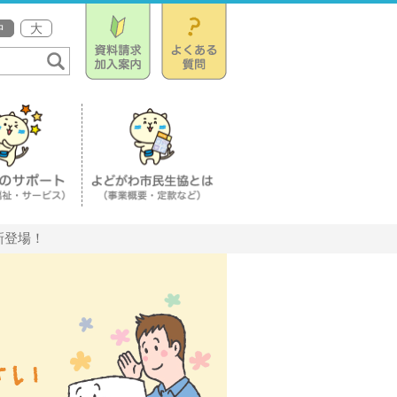
中
大
新登場！