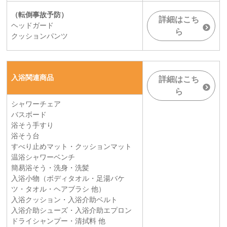
（転倒事故予防）
詳細はこち
ヘッドガード
ら
クッションパンツ
入浴関連商品
詳細はこち
ら
シャワーチェア
バスボード
浴そう手すり
浴そう台
すべり止めマット・クッションマット
温浴シャワーベンチ
簡易浴そう・洗身・洗髪
入浴小物（ボディタオル・足湯バケ
ツ・タオル・ヘアブラシ 他）
入浴クッション・入浴介助ベルト
入浴介助シューズ・入浴介助エプロン
ドライシャンプー・清拭料 他