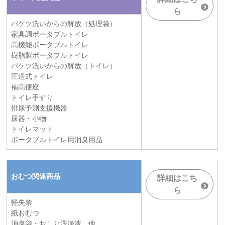
ら
バケツ洗いからの解放（処理袋）
家具調ポータブルトイレ
高機能ポータブルトイレ
樹脂製ポータブルトイレ
バケツ洗いからの解放（トイレ）
圧送式トイレ
補高便座
トイレ手すり
排尿予測支援機器
尿器・小物
トイレマット
ポータブルトイレ用消臭用品
おむつ関連商品
詳細はこち
ら
軽失禁
紙おむつ
消臭袋・おしり洗浄液 他