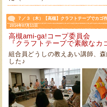
７／３（木）【高槻】クラフトテープでカゴ作
2014年07月11日
高槻ami-ga!コープ委員会
『クラフトテープで素敵なカ
組合員どうしの教えあい講師、森
した♪