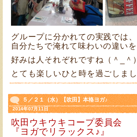
グループに分かれての実践では、
自分たちで淹れて味わいの違いを
好みは人それぞれですね（＾_＾
とても楽しいひと時を過ごしまし
５／２１（水）【吹田】本格ヨガ♪
2014年07月11日
吹田ウキウキコープ委員会
『ヨガでリラックス♪』