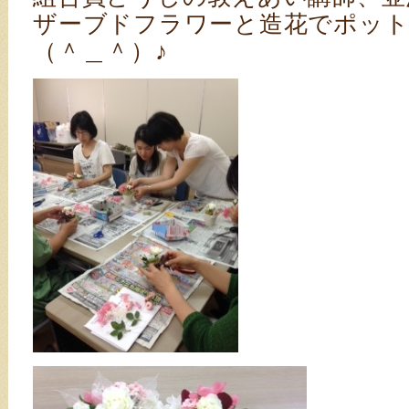
ザーブドフラワーと造花でポッ
（＾＿＾）♪