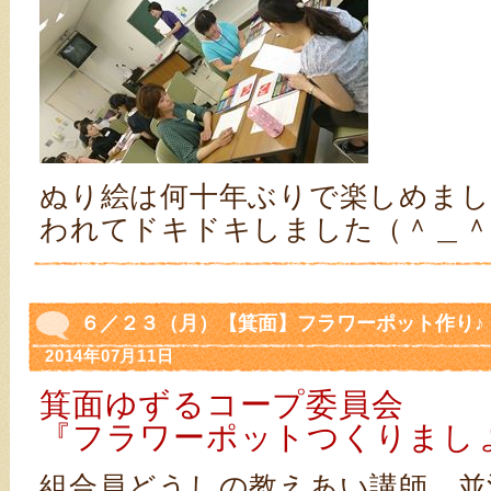
ぬり絵は何十年ぶりで楽しめまし
われてドキドキしました（＾＿＾
６／２３（月）【箕面】フラワーポット作り♪
2014年07月11日
箕面ゆずるコープ委員会
『フラワーポットつくりまし
組合員どうしの教えあい講師、並