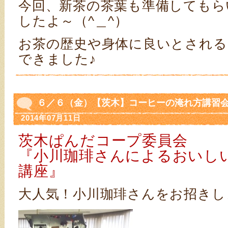
今回、新茶の茶葉も準備してもら
したよ～（^＿^）
お茶の歴史や身体に良いとされる
できました♪
６／６（金）【茨木】コーヒーの淹れ方講習
2014年07月11日
茨木ぱんだコープ委員会
『小川珈琲さんによるおいし
講座』
大人気！小川珈琲さんをお招きし