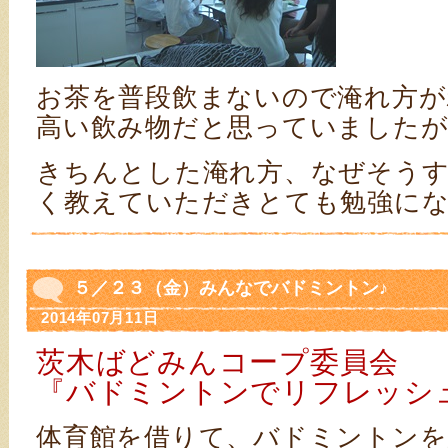
お茶を普段飲まないので淹れ方が
高い飲み物だと思っていましたが
きちんとした淹れ方、なぜそう
く教えていただきとても勉強に
５／２３（金）みんなでバドミントン♪
2014年07月11日
茨木ばどみんコープ委員会
『バドミントンでリフレッシ
体育館を借りて、バドミントンを