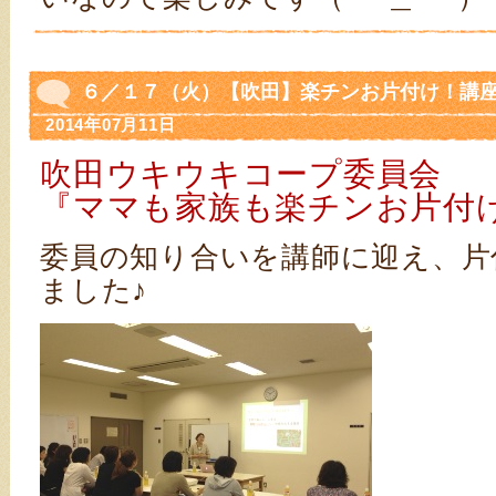
６／１７（火）【吹田】楽チンお片付け！講
2014年07月11日
吹田ウキウキコープ委員会
『ママも家族も楽チンお片付
委員の知り合いを講師に迎え、片
ました♪