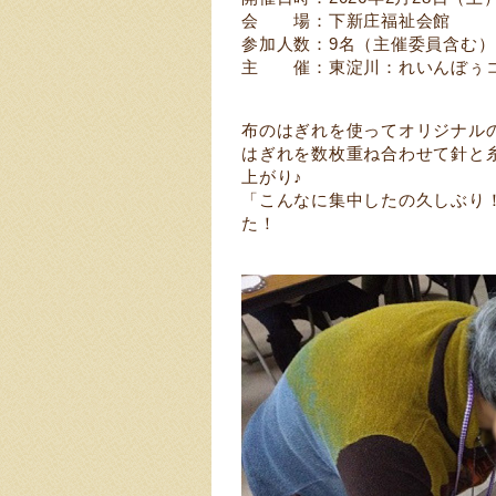
会 場：下新庄福祉会館
参加人数：9名（主催委員含む）
主 催：東淀川：れいんぼぅ
布のはぎれを使ってオリジナル
はぎれを数枚重ね合わせて針と
上がり♪
「こんなに集中したの久しぶり
た！