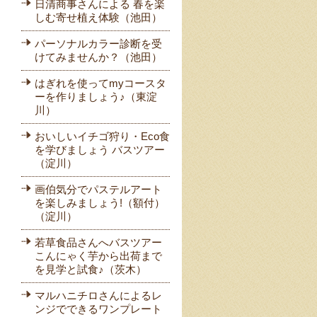
日清商事さんによる 春を楽
しむ寄せ植え体験（池田）
パーソナルカラー診断を受
けてみませんか？（池田）
はぎれを使ってmyコースタ
ーを作りましょう♪（東淀
川）
おいしいイチゴ狩り・Eco食
を学びましょう バスツアー
（淀川）
画伯気分でパステルアート
を楽しみましょう!（額付）
（淀川）
若草食品さんへバスツアー
こんにゃく芋から出荷まで
を見学と試食♪（茨木）
マルハニチロさんによるレ
ンジでできるワンプレート