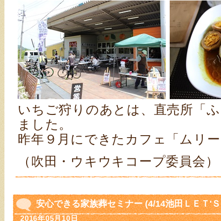
いちご狩りのあとは、直売所「ふ
ました。
昨年９月にできたカフェ「ムリー
（吹田・ウキウキコープ委員会）
安心できる家族葬セミナー (4/14池田ＬＥＴ'
2016年05月10日