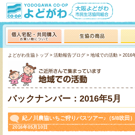
よどがわ生協トップ
>
活動報告ブログ
>
地域での活動
> 2016
バックナンバー：2016年5月
紀ノ川農協いちご狩りバスツアー♪（5/8吹田
2016年05月10日