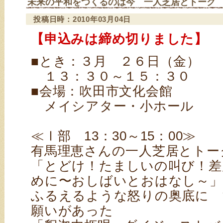
未来の平和をつくるのは今 一人芝居とトーク
投稿日時：2010年03月04日
【申込みは締め切りました】
■とき：３月 ２６日（金）
１３：３０～１５：３０
■会場：吹田市文化会館
メイシアター・小ホール
≪Ⅰ部 13：30～15：00≫
有馬理恵さんの一人芝居とトー
「とどけ！たましいの叫び！差
めに〜おしばいとおはなし～」
ふるえるような怒りの奥底に 
願いがあった