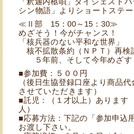
「釈迦内柩唄」ダイジェストバ
シン物語」よりショートステー
≪Ⅱ部 15：00～15：30≫
めざそう！今がチャンス！
「核兵器のない平和な世界」
核不拡散条約（ＮＰＴ）再検
５年前、そして今年めざす
■参加費：５００円
（後日生協登録口座より商品代
させていただきます）
■託児：（１才以上）あります
人）
■応募方法：下記の「参加申込
お渡し下さい。