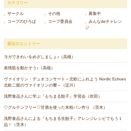
カテゴリー
サークル
その他
募集中
コープのひろば
コープ委員会
みんなdeチャレン
ジ
最近のエントリー
ヨガできれいをめざしましょ♪（高槻）
表情筋を動かそう♪（高槻）
ヴァイオリン・デュオコンサート～北欧にふれよう Nordic Echoes
北欧二挺のヴァイオリンの響～（淀川）
浅野食品さんに学ぶ『もちまる餃子』学習会（吹田）
♡グルテンフリー♡甘酒を使った米粉パン作り （茨木）
浅野食品さんによる『もちまる生餃子』アレンジレシピでもう１
品！（茨木）