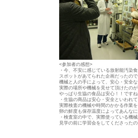
<参加者の感想>
・今、不安に感じている放射能汚染食
スポットがあてられた企画だったので
機械と人の手によって、安心・安全な
実際の場所や機械を見せて頂けたのが
やっぱり生協の食品は安心！！ですね
・生協の商品は安心・安全といわれて
実際検査の機械や時間のかかる作業を
卵の鮮度も保存温度によってあんなに
・検査室の中で、実際使っている機械
見学の前に学習会をしてくださったの