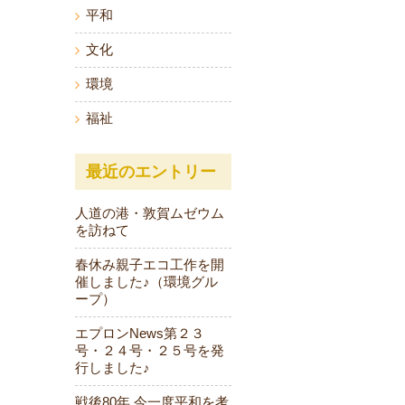
平和
文化
環境
福祉
最近のエントリー
人道の港・敦賀ムゼウム
を訪ねて
春休み親子エコ工作を開
催しました♪（環境グル
ープ）
エプロンNews第２３
号・２４号・２５号を発
行しました♪
戦後80年 今一度平和を考