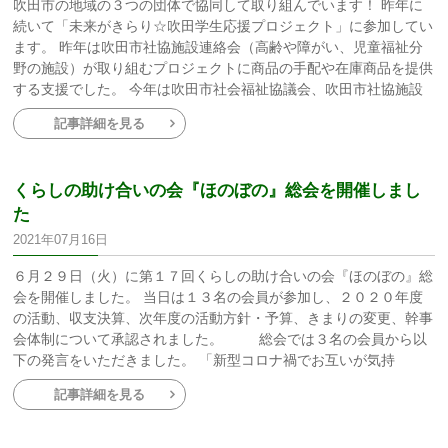
吹田市の地域の３つの団体で協同して取り組んでいます！ 昨年に
続いて「未来がきらり☆吹田学生応援プロジェクト」に参加してい
ます。 昨年は吹田市社協施設連絡会（高齢や障がい、児童福祉分
野の施設）が取り組むプロジェクトに商品の手配や在庫商品を提供
する支援でした。 今年は吹田市社会福祉協議会、吹田市社協施設
記事詳細を見る
くらしの助け合いの会『ほのぼの』総会を開催しまし
た
2021年07月16日
６月２９日（火）に第１７回くらしの助け合いの会『ほのぼの』総
会を開催しました。 当日は１３名の会員が参加し、２０２０年度
の活動、収支決算、次年度の活動方針・予算、きまりの変更、幹事
会体制について承認されました。 総会では３名の会員から以
下の発言をいただきました。 「新型コロナ禍でお互いが気持
記事詳細を見る