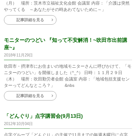
（月） 場所：茨木市立福祉文化会館 会議室 内容：「介護は突然
やってくる ～あなたがその時あわてないために～」
記事詳細を見る
モニターのつどい 『知って不安解消！~吹田市出前講
座~』
2018年11月29日
吹田市・摂津市にお住まいの地域モニターさんに呼びかけて、「モ
ニターのつどい」を開催しました（^_^） 日時：１１月２９日
（木） 場所：吹田勤労者会館 会議室 内容：「地域包括支援セン
ターってどんなところ？」 &nbs
記事詳細を見る
「どんぐり」点字講習会(9月13日)
2012年10月04日
点字グループ「どんぐり」の主催で11月までの毎週木曜日に点字