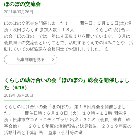
ほのぼの交流会
2021年03月26日
ほのぼの交流会を開催しました！ 開催日：３月１３日(土) 場
所：吹田さんくす 参加人数：１８人 くらしの助け合い
の会「ほのぼの」では、年に４回集まりを開いています。 ３月は
会員同士の交流会ということで、活動するうえでの悩みごとや、活
動していての経験談を会員同士でお話ししました。 次
記事詳細を見る
くらしの助け合いの会『ほのぼの』総会を開催しまし
た（6/18）
2019年06月28日
くらしの助け合いの会『ほのぼの』 第１５回総会を開催しまし
た。 開催日時：６月１８日（火） １０時～１２時 開催場
所：摂津市立コミュニティプラザ 出席：３２名（会員、来賓、幹
事会他） ２０１８年度の活動報告と決算報告、２０１９年度の
活動計画と予算計画、 監事・会計等の選