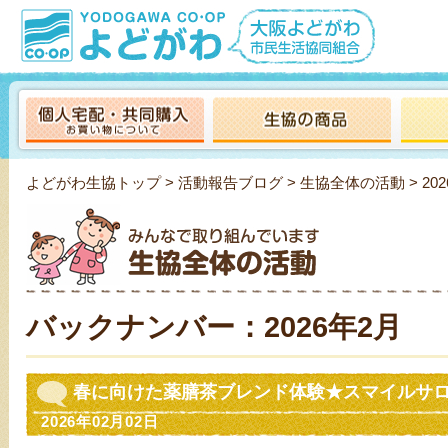
よどがわ生協トップ
>
活動報告ブログ
>
生協全体の活動
> 20
バックナンバー：2026年2月
春に向けた薬膳茶ブレンド体験★スマイルサ
2026年02月02日