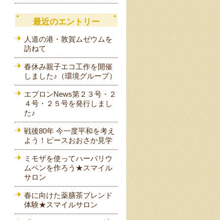
最近のエントリー
人道の港・敦賀ムゼウムを
訪ねて
春休み親子エコ工作を開催
しました♪（環境グループ）
エプロンNews第２３号・２
４号・２５号を発行しまし
た♪
戦後80年 今一度平和を考え
よう！ピースおおさか見学
ミモザを使ってハーバリウ
ムペンを作ろう★スマイル
サロン
春に向けた薬膳茶ブレンド
体験★スマイルサロン