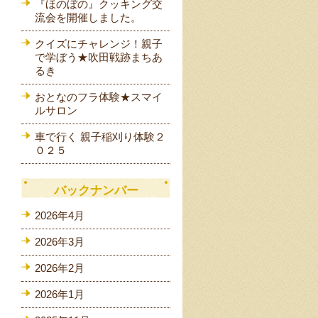
『ほのぼの』クッキング交
流会を開催しました。
クイズにチャレンジ！親子
で学ぼう★吹田戦跡まちあ
るき
おとなのフラ体験★スマイ
ルサロン
車で行く 親子稲刈り体験２
が
０２５
バックナンバー
2026年4月
2026年3月
2026年2月
2026年1月