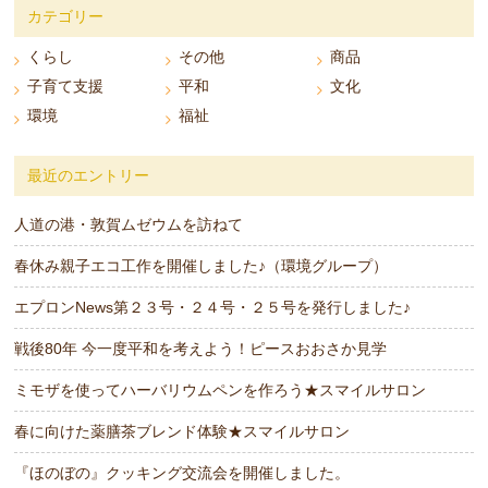
カテゴリー
くらし
その他
商品
子育て支援
平和
文化
環境
福祉
最近のエントリー
人道の港・敦賀ムゼウムを訪ねて
春休み親子エコ工作を開催しました♪（環境グループ）
エプロンNews第２３号・２４号・２５号を発行しました♪
戦後80年 今一度平和を考えよう！ピースおおさか見学
ミモザを使ってハーバリウムペンを作ろう★スマイルサロン
春に向けた薬膳茶ブレンド体験★スマイルサロン
『ほのぼの』クッキング交流会を開催しました。